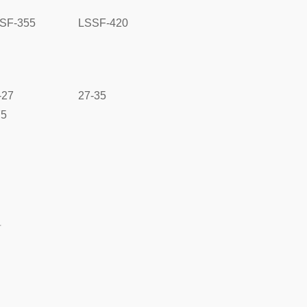
SF-355
LSSF-420
-27
27-35
75
料