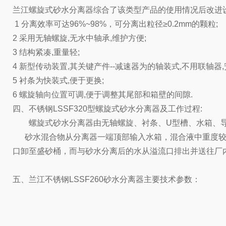
兰江螺旋式砂水分离器综合了该类型产品的使用情况后改进
1 分离效率可达96%~98%，可分离出粒径≥0.2mm的颗粒;
2 采用无轴螺旋,无水中轴承,维护方便;
3 结构紧凑,重量轻;
4 新型传动装置,其关键产件--减速器为的轴装式,不用联轴器
5 衬条为快装式,便于更换;
6 螺旋轴向位置可调,便于调整其尾部和箱壁的间隙.
四、不锈钢LSSF320型螺旋式砂水分离器及工作过程:
螺旋式砂水分离器由无轴螺旋、衬条、U型槽、水箱、导
砂水混合物从分离器一端顶部输入水箱，混合液中重度较
口卸至盛砂桶，而与砂水分离后的水从溢流口排出并送往厂
五、兰江不锈钢LSSF260砂水分离器主要技术参数：