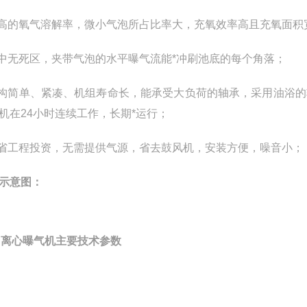
较高的氧气溶解率，微小气泡所占比率大，充氧效率高且充氧面积
池中无死区，夹带气泡的水平曝气流能*冲刷池底的每个角落；
结构简单、紧凑、机组寿命长，能承受大负荷的轴承，采用油浴
机在24小时连续工作，长期*运行；
节省工程投资，无需提供气源，省去鼓风机，安装方便，噪音小；
示意图：
B离心曝气机
主要技术参数