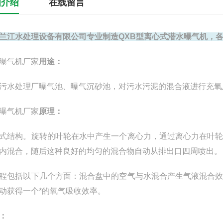
细介绍
在线留言
兰江水处理设备有限公司专业制造QXB型离心式
潜水曝气机
，各
曝气机厂家
用途：
污水处理厂曝气池、曝气沉砂池，对污水污泥的混合液进行充氧
曝气机厂家
原理：
式结构。旋转的叶轮在水中产生一个离心力，通过离心力在叶
内混合，随后这种良好的均匀的混合物自动从排出口四周喷出。
程包括以下几个方面：混合盘中的空气与水混合产生气液混合
动获得一个*的氧气吸收效率。
：