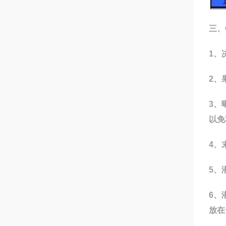
三、
1、
2、
3、
以免
4、
5、
6、
放在