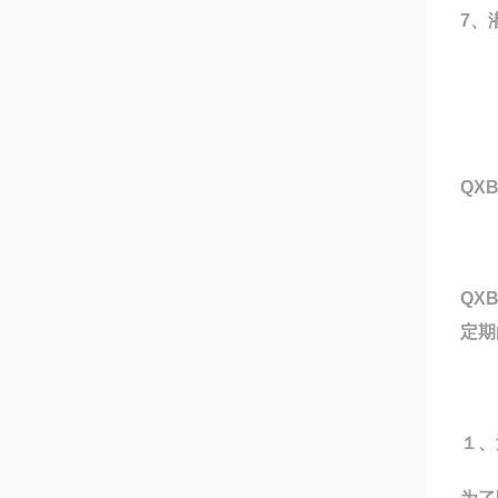
7、
QX
QX
定期
１、