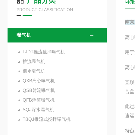
产品分类
详
PRODUCT CLASSIFICATION
南京
曝气机
离心
LJDT推流搅拌曝气机
用于
推流曝气机
离心
倒伞曝气机
QXB离心曝气机
直联
QSB射流曝气机
合盘
QFB浮筒曝气机
此过
SQJ深水曝气机
速运
TBQJ推流式搅拌曝气机
特点