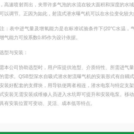
，高速喷射而出，夹带许多气泡的水流在较大面积和深度的水
可以调节。正因为如此，射流式潜水曝气机可以在水位变化较大
表中进气量及增氧能力是在标准试验条件下(20°C水温，气压1
增气能力可按系数0.85作为设计依据。
型与安装：
公司协助选型时，用户应提供池型、介质特性、所需进气量
的需求。QSB型深水自吸式潜水射流曝气机的安装形式有自耦
安装好配套的支撑块，用导轨使两者相连，潜水电泵与特定支
式安装无需安装或维修人员进入水坑即可提升和安装电泵。移
具有安装位置可变动、灵活、成本低等特点。