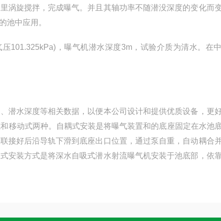
域里涡旋搅拌，完成曝气。并且其轴功率不随潜没深度的变化而
的池中应用。
01.325kPa)，曝气机潜水深度3m，试验介质为清水。在
、潜水深度等相关数据，以便本公司设计和提供优质设备，更
式和移动式两种。自耦式安装是将曝气装置和的底座固定在水池
架联接好后沿导轨下滑到底座出口位置，通过泵自重，自动耦合
动式安装方式是将深水自吸式潜水射流曝气机安装于池底部，依