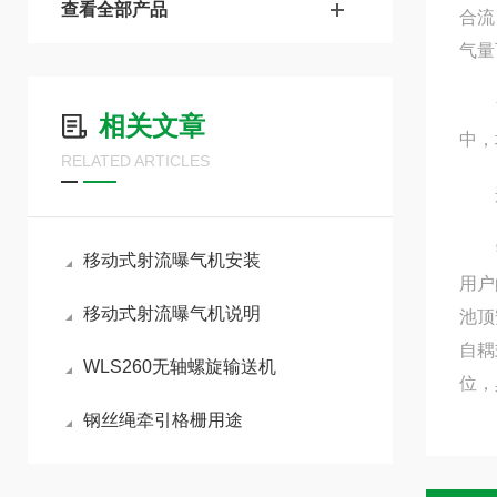
查看全部产品
合流
气量
注：
相关文章
中，
RELATED ARTICLES
选
需本
移动式射流曝气机安装
用户
移动式射流曝气机说明
池顶
自耦
WLS260无轴螺旋输送机
位，
钢丝绳牵引格栅用途