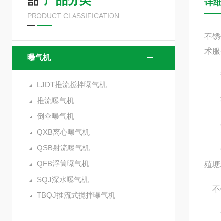
产品分类
详
PRODUCT CLASSIFICATION
不锈
术服
曝气机
该曝
LJDT推流搅拌曝气机
推流曝气机
强有
倒伞曝气机
QS
QXB离心曝气机
QSB射流曝气机
QS
QFB浮筒曝气机
殖塘
SQJ深水曝气机
不锈
TBQJ推流式搅拌曝气机
通过