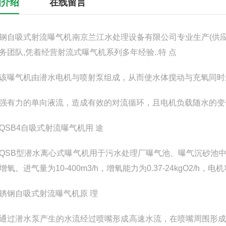
细介绍
在线留言
钢自吸式射流曝气机南京兰江水处理设备有限公司专业生产(供应
务团队,凭着经营射流式曝气机系列多年经验..特 点
气机由潜水电机与喷射泵组成，从而使水体搅动与充氧同时进
力的单向液流，造成有效的对流循环，且电机负载随水的变
B4自吸式射流曝气机用 途
B型潜水离心式曝气机用于污水处理厂曝气池、曝气沉砂池中
增氧。进气量为10-400m3/h，增氧能力为0.37-24kgO2/h，电机功
钢自吸式射流曝气机原 理
潜水泵产生的水流经过喷嘴形成高速水流，在喷嘴周围形成