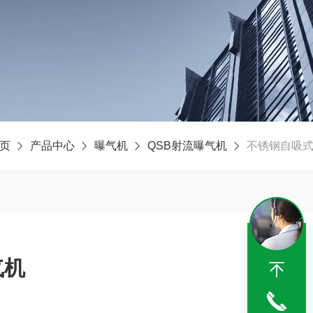
页
产品中心
曝气机
QSB射流曝气机
不锈钢自吸
气机