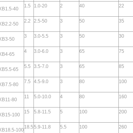
1.5
1.0-20
2
40
22
1.5-40
2.2
2.5-50
3
50
35
2.2-50
3
3.0-5.5
3
50
30
B3-50
4
3.0-6.0
3
65
75
B4-65
5.5
3.5-7.0
3
65
85
5.5-65
7.5
4.5-9.0
3
80
100
7.5-80
11
5.0-10.0
4
80
160
B11-80
15
5.8-11.5
5
100
200
B15-100
18.5
5.9-11.8
5.5
100
260
18.5-100