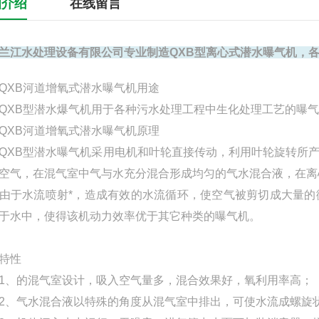
细介绍
在线留言
兰江水处理设备有限公司专业制造QXB型离心式
潜水曝气机
，各
QXB河道增氧式潜水曝气机用途
XB型
潜水爆气机
用于各种污水处理工程中生化处理工艺的曝气
QXB河道增氧式潜水曝气机原理
B型潜水曝气机采用电机和叶轮直接传动，利用叶轮旋转所产
空气，在混气室中气与水充分混合形成均匀的气水混合液，在离
水流喷射*，造成有效的水流循环，使空气被剪切成大量的
于水中，使得该机动力效率优于其它种类的曝气机。
特性
的混气室设计，吸入空气量多，混合效果好，氧利用率高；
气水混合液以特殊的角度从混气室中排出，可使水流成螺旋状