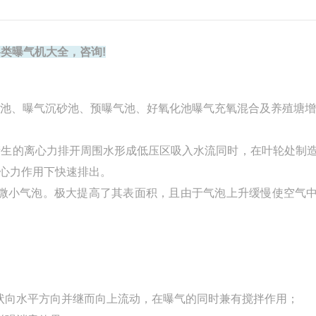
类曝气机大全，咨询!
池、曝气沉砂池、预曝气池、好氧化池曝气充氧混合及养殖塘增
生的离心力排开周围水形成低压区吸入水流同时，在叶轮处制
心力作用下快速排出。
微小气泡。极大提高了其表面积，且由于气泡上升缓慢使空气
向水平方向并继而向上流动，在曝气的同时兼有搅拌作用；