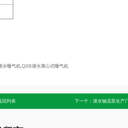
潜水曝气机,QXB潜水离心式曝气机
返回列表
下一个：
潜水轴流泵生产