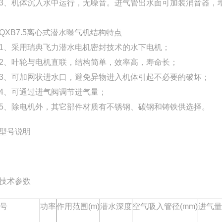
机体沉入水中运行，无噪音。进气管出水面可加装消音器，
QXB7.5离心式潜水曝气机结构特点
、采用瑞典飞力潜水电机密封技术的水下电机；
、叶轮与电机直联，结构简单，效率高，寿命长；
可加网状进水口，避免异物进入机体引起不必要的破坏；
、可通过进气阀调节进气量；
除电机外，其它部件材质有不锈钢、碳钢和铸铁供选择。
型号说明
技术参数
号
功率
作用范围(m)
潜水深度
空气吸入管径(mm)
进气量(