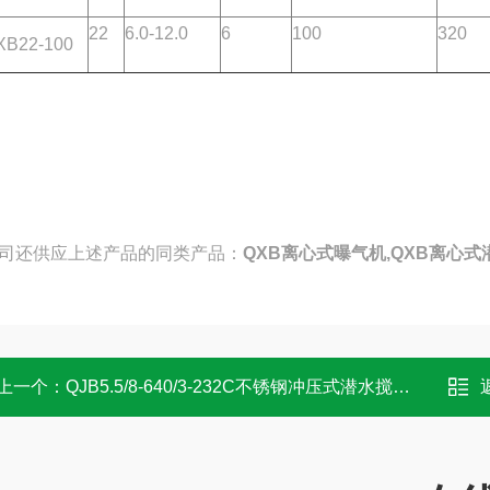
22
6.0-12.0
6
100
320
B22-100
司还供应上述产品的同类产品：
QXB离心式曝气机,QXB离心式
上一个：
QJB5.5/8-640/3-232C不锈钢冲压式潜水搅拌机