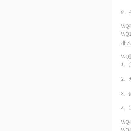
9．
WQ
WQ
排水
WQ
1、
2、
3、
4、
WQ
WQ