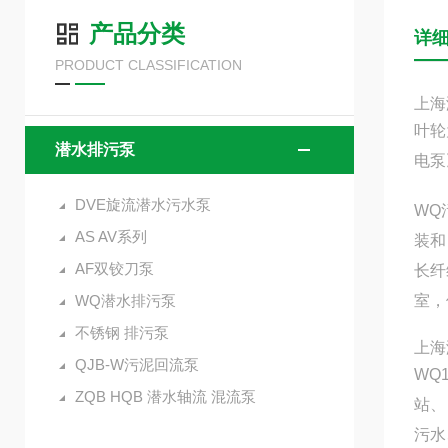
产品分类
详
PRODUCT CLASSIFICATION
上海
叶轮
潜水排污泵
电泵
DVE旋流潜水污水泵
WQ
AS AV系列
装和
AF双铰刀泵
长纤
WQ潜水排污泵
室，
不锈钢 排污泵
上海
QJB-W污泥回流泵
WQ
ZQB HQB 潜水轴流 混流泵
站、
污水