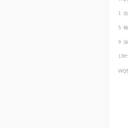
1
信
5
轴
9
油
13
叶
WQ