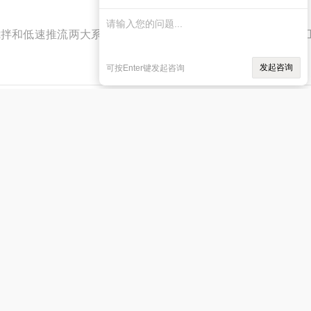
混合搅拌和低速推流两大系列。混合系列搅拌机适用于污水处理厂和
发起咨询
可按Enter键发起咨询
09
厂商性质：生产厂家
访问量：3612
15996328907