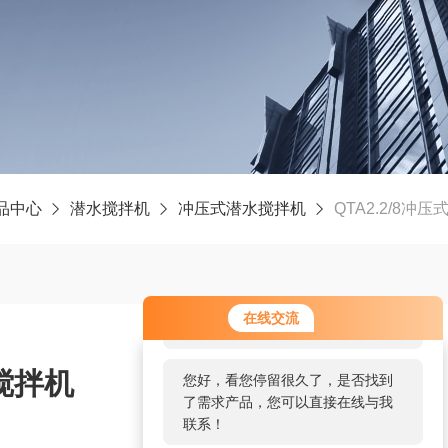
品中心
潜水搅拌机
冲压式潜水搅拌机
QTA2.2/8冲
您好！欢迎前来咨询，很高兴为您
在线交流
服务，请问您要咨询什么问题呢？
水搅拌机
您好，看您停留很久了，是否找到
了需求产品，您可以直接在线与我
联系！