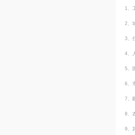
1、
2、
3、
4、
5、
6、
7、
8、
9、