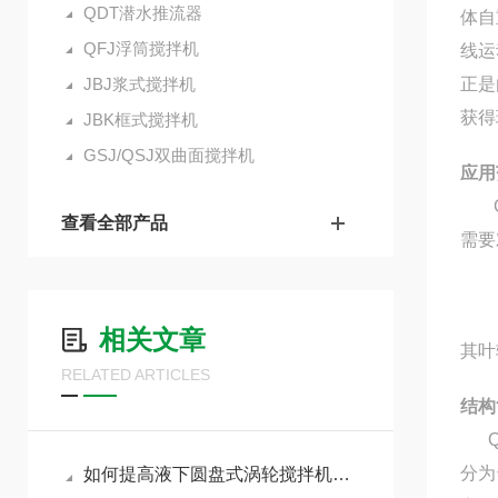
QDT潜水推流器
体自
QFJ浮筒搅拌机
线运
JBJ浆式搅拌机
正是
获得
JBK框式搅拌机
GSJ/QSJ双曲面搅拌机
应用
GS
查看全部产品
需要
相关文章
其叶
RELATED ARTICLES
结构
QS
分为
如何提高液下圆盘式涡轮搅拌机的能效？