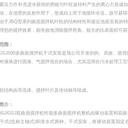
重压力作补充进水获得的势能与叶轮旋转时产生的离心力形成
动，在池壁的反射作用下，形成自上而下地循环水流，故可获得在轴
由于JBQ型系列曲面搅拌机叶轮的结构特性和接近池底安装的
理想的搅拌效果，能有效地消除搅拌死角。较大的比表面积可获
范围：
J500多曲面搅拌机干式安装是我公司开发的的、高效、值
对液体进行固液、气搅拌混合的场合，尤其适用在污水处理工艺
轮结构由导流体、搅拌叶片及传动轴等组成。
简介：
J/GSJ双曲面搅拌机性能多曲面搅拌机整机由驱动装置和双
干式(也称立轴式)和潜水式两种。干式安装，将驱动装置固