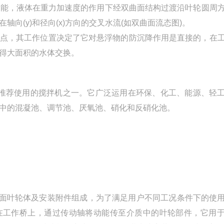
动能，液体在重力加速度的作用下经双曲面结构过渡沿叶轮圆周
向(y)和径向(x)方向的交叉水流(如双曲面流态图)。
特点，其工作位置决定了它对悬浮物的防沉降作用是直接的，在
得大面积的水体交换。
得推荐使用的搅拌机之一。它广泛运用在环保、化工、能源、轻
中的混凝池、调节池、厌氧池、硝化和反硝化池。
曲面叶轮体及安装附件组成，为了满足用户不同工况条件下的使
定在工作桥上，通过传动轴将动能传至介质中的叶轮部件，它用