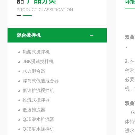
产品分类
详
PRODUCT CLASSIFICATION
混合搅拌机
双曲
.
轴桨式搅拌机
JBK慢速搅拌机
2.
在
种常
水力混合器
必要
浮筒式低速混合器
机，
低速推流搅拌机
推流式搅拌器
双曲
低速推流器
GS
QJB潜水推流器
体特
QJB潜水搅拌机
进水