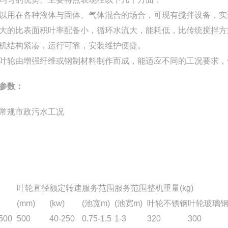
以用在各种液体与固体、气体混合的场合，可现有搅拌设备，实
大的比表面积叶率配备小，循环水流大，能耗低，比传统搅拌方式节
机结构紧凑，运行可靠，安装维护便捷。
叶轮由增强纤维或钢制材料制作而成，能适应不同的工况要求，
参数：
常规市政污水工况
叶轮直径
额定转速
服务范围
服务范围
整机重量(kg)
(mm)
(kw)
(池宽m)
(池宽m)
叶轮不锈钢
叶轮玻璃
500
500
40-250
0.75-1.5
1-3
320
300