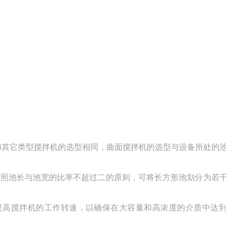
。和其它类型搅拌机的选型相同，曲面搅拌机的选型与设备所处的
按照池长与池宽的比率不超过二的原则，可将长方形池划分为若
提高搅拌机的工作转速，以确保在大容量和高浓度的介质中达