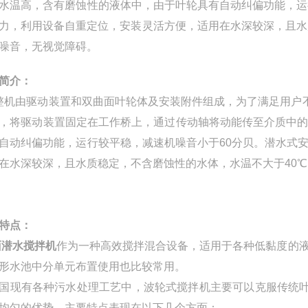
水温高，含有磨蚀性的液体中，由于叶轮具有自动纠偏功能，运
力，利用设备自重定位，安装灵活方便，适用在水深较深，且水质
噪音，无视觉障碍。
简介：
由驱动装置和双曲面叶轮体及安装附件组成，为了满足用户不
，将驱动装置固定在工作桥上，通过传动轴将动能传至介质中
自动纠偏功能，运行较平稳，减速机噪音小于60分贝。潜水式
在水深较深，且水质稳定，不含磨蚀性的水体，水温不大于40℃
特点：
面潜水搅拌机
作为一种高效搅拌混合设备，适用于各种低黏度的
形水池中分单元布置使用也比较常用。
国现有各种污水处理工艺中，波轮式搅拌机主要可以克服传统叶
均匀的优势。主要特点表现在以下几个方面：