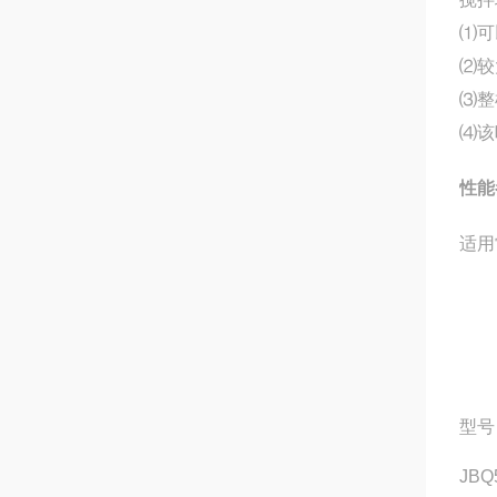
⑴可
⑵较
⑶整
⑷该
性能
适用
型号
JBQ