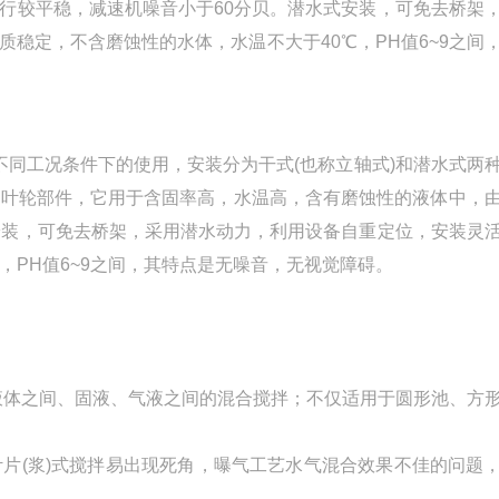
行较平稳，减速机噪音小于60分贝。潜水式安装，可免去桥架
稳定，不含磨蚀性的水体，水温不大于40℃，PH值6~9之间
同工况条件下的使用，安装分为干式(也称立轴式)和潜水式两
的叶轮部件，它用于含固率高，水温高，含有磨蚀性的液体中，
安装，可免去桥架，采用潜水动力，利用设备自重定位，安装灵
，PH值6~9之间，其特点是无噪音，无视觉障碍。
液体之间、固液、气液之间的混合搅拌；不仅适用于圆形池、方
片(浆)式搅拌易出现死角，曝气工艺水气混合效果不佳的问题