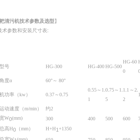
耙清污机
技术参数及选型
】
技术参数和安装尺寸表:
HG-60
型号
HG-300
HG-400
HG-500
0
角度α
60°～ 80°
0.55～1.
0.75～1.
1.1～2.
机功率（kw）
0.37～0.75
1
5
2
运动速度（m/min）
约2
宽W
(mm)
300
400
500
600
0
总高H
（mm）
H+H
+1350
0
1
总宽W
(mm)
650
750
850
950