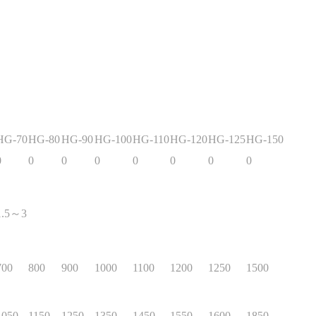
HG-70
HG-80
HG-90
HG-100
HG-110
HG-120
HG-125
HG-150
0
0
0
0
0
0
0
0
1.5～3
700
800
900
1000
1100
1200
1250
1500
1050
1150
1250
1350
1450
1550
1600
1850