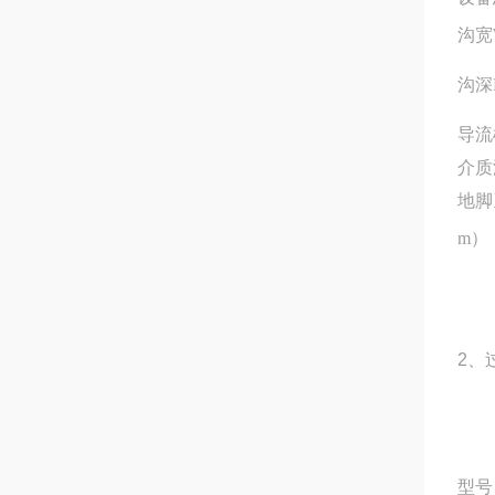
沟宽
沟深H
导流
介质
地脚
m）
2、
型号