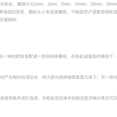
并联机。栅隙分为1mm、3mm、5mm、10mm、20mm、30mm
分离物质的形状、颗粒大小来选择栅隙。可根据用户需要选用材质
防腐两种。
，由一种的耙齿装配成一组回转格栅链。在电机减速器的驱动下
之间产生相对自清运动，绝大部分固体物质靠重力落下。另一部
根据使用条件进行选择。当耙齿把流体中的固态悬浮物分离后可