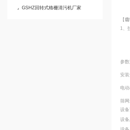
GSHZ回转式格栅清污机厂家
【
齿
1、
参数
安装
电动
筛网
设备
设备
设备