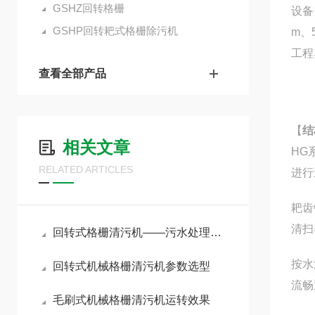
GSHZ回转格栅
设备
GSHP回转耙式格栅除污机
m、
工程
查看全部产品
【
结
相关文章
HG
RELATED ARTICLES
进行
耙齿
清扫
回转式格栅清污机——污水处理中重要的前级拦污设备
按水
回转式机械格栅清污机参数选型
流畅
毛刷式机械格栅清污机运转效果