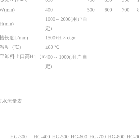
1
W(mm)
400
500
600
700
1000～2000(用户自
(mm)
定)
槽长度L(mm)
1500+H × ctgα
温度（℃）
≤80 ℃
至卸料上口高H
（m
400～1000(用户自
1
定)
过水流量表
HG-300
HG-400
HG-500
HG-600
HG-700
HG-800
HG-9