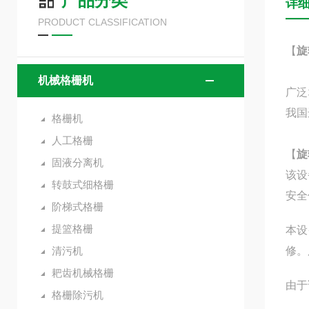
产品分类
详
PRODUCT CLASSIFICATION
【
旋
HG
机械格栅机
广泛
我国
格栅机
人工格栅
【
旋
固液分离机
该设
转鼓式细格栅
安全
阶梯式格栅
提篮格栅
本设
清污机
修。
耙齿机械格栅
由于
格栅除污机