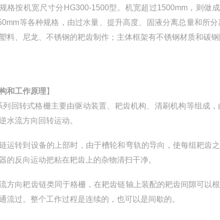
规格按机宽尺寸分HG300-1500型。机宽超过1500mm，则做成
50mm等各种规格，由过水量、提升高度、固液分离总量和所
塑料、尼龙、不锈钢的耙齿制作；主体框架有不锈钢材质和碳钢
构和工作原理
】
系列回转式格栅主要由驱动装置、耙齿机构、清刷机构等组成
逆水流方向回转运动。
链运转到设备的上部时，由于槽轮和弯轨的导向，使每组耙齿
器的反向运动把粘在耙齿上的杂物清扫干净。
流方向耙齿链类同于格栅，在耙齿链轴上装配的耙齿间隙可以
通流过。整个工作过程是连续的，也可以是间歇的。