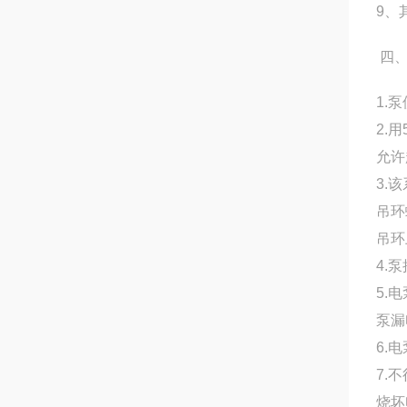
9、
四
1.
2.
允许
3.
吊环
吊环
4.
5.
泵漏
6.
7.
烧坏