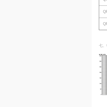
QFB
QFB
七、