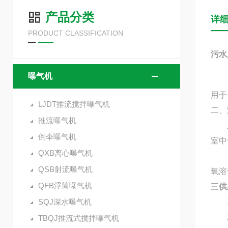
产品分类
详
PRODUCT CLASSIFICATION
污水
曝气机
用于
LJDT推流搅拌曝气机
二
、
推流曝气机
采用
倒伞曝气机
室中
QXB离心曝气机
由于
QSB射流曝气机
氧溶
QFB浮筒曝气机
三
供
SQJ深水曝气机
1、
2、
TBQJ推流式搅拌曝气机