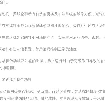
命长。
电动机、摆线轮和所有轴承的更换及加油系统的维修方便，减速
所有支撑轴承都为抗磨损球形或圆柱型轴承。减速机中所有抗磨轴承
露在减速机外部的轴承用油脂润滑，安装时用油脂调整、密封。
减速机有防渗油装置，并用油尺控制正常的油位。
为承担传动轴及叶轮的重量，防止运行时由于荷载作用导致的轴
寸和刚度。
）浆式搅拌机传动轴
 传动轴用碳钢管制成。制成后进行退火处理，桨式搅拌机传动
强度和耐腐蚀性的影响。轴的线性、垂直度以及度准确，每米轴