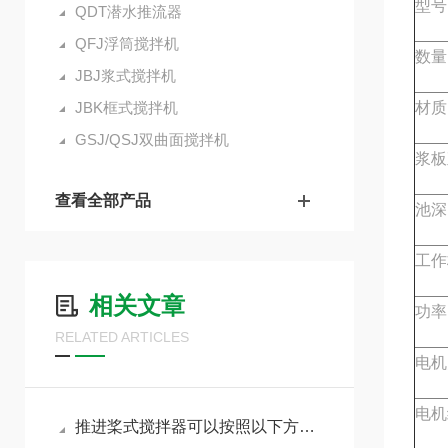
型号
QDT潜水推流器
QFJ浮筒搅拌机
数量
JBJ浆式搅拌机
JBK框式搅拌机
材质
GSJ/QSJ双曲面搅拌机
浆板
查看全部产品
池深
工作
相关文章
功率
RELATED ARTICLES
电机
电机
推进桨式搅拌器可以按照以下方面考虑