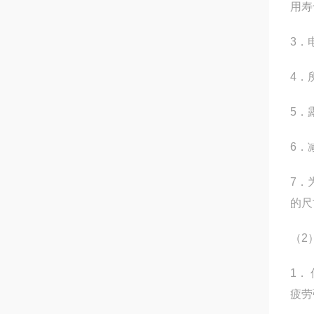
用寿
3．
4．
5．
6．
7．
的尺
（2
1．
疲劳