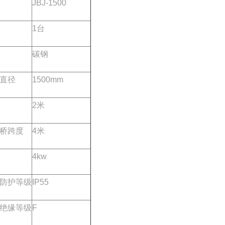
JBJ-1500
1台
碳钢
直径
1500mm
2米
桥跨度
4米
4kw
防护等级
IP55
绝缘等级
F