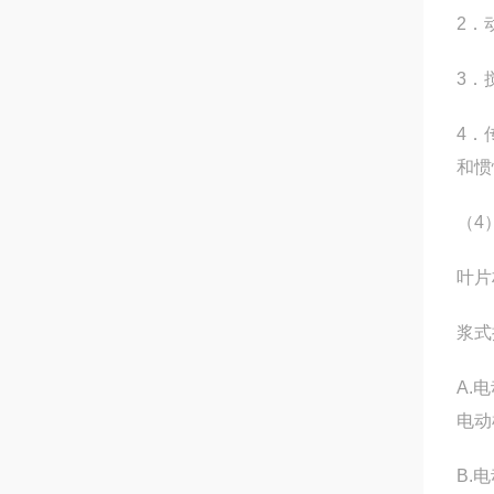
2．
3．
4．
和惯
（4
叶片
浆式
A.
电动
B.