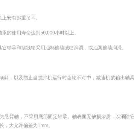
机上安有起重吊耳。
的使用寿命达到50,000小时以上。
其它轴承和摆线轮采用油杯连续溅喷润滑，或油泵连续润滑。
倾斜，以及防止当搅拌机运行时齿轮不对中，减速机的输出轴
轴为悬臂轴，不采用底部固定轴承。轴表面无缺损杂质，以消除
长，大允许偏差为1mm。