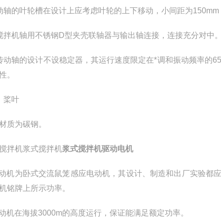
动轴的叶轮槽在设计上应考虑叶轮的上下移动，小间距为150m
搅拌机轴用不锈钢D型夹壳联轴器与输出轴连接，连接充分对中
传动轴的设计不设稳定器，其运行速度限定在*调和振动频率的6
性。
）桨叶
材质为碳钢。
搅拌机浆式搅拌机
浆式搅拌机驱动电机
电动机为卧式交流鼠笼感应电动机，其设计、制造和出厂实验都应
机铭牌上所示功率。
电动机在海拔3000m的高度运行，保证能满足额定功率。