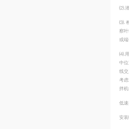
⑵.
⑶.
察叶
或端
⑷.
中位
线交
考虑
拌机
低速
安装