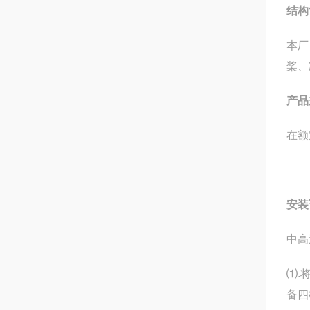
结构
本厂
桨、
产品
在额
安装
中高
⑴.
备四