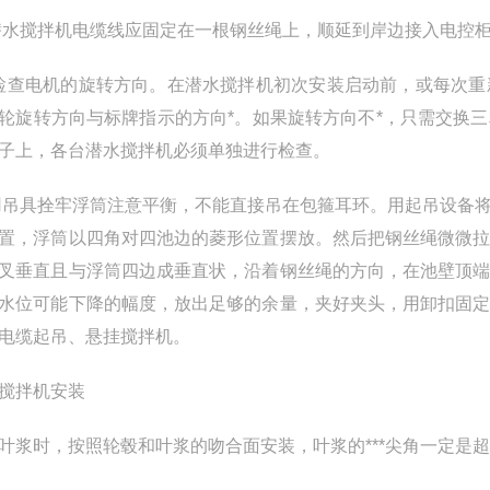
潜水搅拌机电缆线应固定在一根钢丝绳上，顺延到岸边接入电控
 检查电机的旋转方向。在潜水搅拌机初次安装启动前，或每次
轮旋转方向与标牌指示的方向*。如果旋转方向不*，只需交换
子上，各台潜水搅拌机必须单独进行检查。
用吊具拴牢浮筒注意平衡，不能直接吊在包箍耳环。用起吊设备
置，浮筒以四角对四池边的菱形位置摆放。然后把钢丝绳微微
叉垂直且与浮筒四边成垂直状，沿着钢丝绳的方向，在池壁顶
水位可能下降的幅度，放出足够的余量，夹好夹头，用卸扣固
电缆起吊、悬挂搅拌机。
搅拌机安装
叶浆时，按照轮毂和叶浆的吻合面安装，叶浆的***尖角一定是