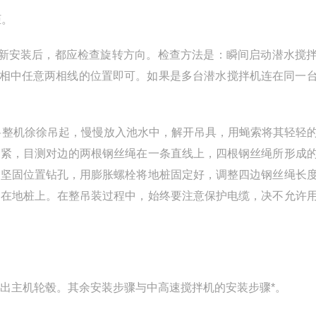
柜。
重新安装后，都应检查旋转方向。检查方法是：瞬间启动潜水搅
三相中任意两相线的位置即可。如果是多台潜水搅拌机连在同一
将整机徐徐吊起，慢慢放入池水中，解开吊具，用蝇索将其轻轻
拉紧，目测对边的两根钢丝绳在一条直线上，四根钢丝绳所形成
端坚固位置钻孔，用膨胀螺栓将地桩固定好，调整四边钢丝绳长
定在地桩上。在整吊装过程中，始终要注意保护电缆，决不允许
超出主机轮毂。其余安装步骤与中高速搅拌机的安装步骤*。