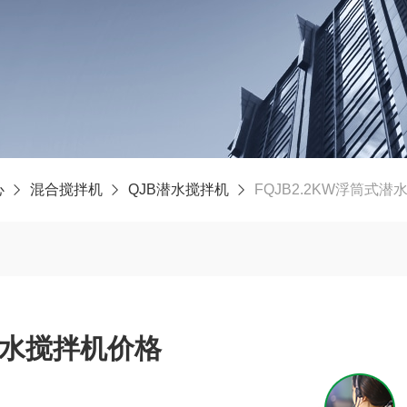
心
混合搅拌机
QJB潜水搅拌机
FQJB2.2KW浮筒式
式潜水搅拌机价格