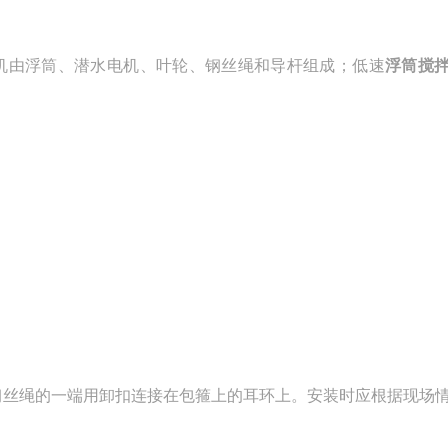
机由浮筒、潜水电机、叶轮、钢丝绳和导杆组成；低速
浮筒搅
钢丝绳的一端用卸扣连接在包箍上的耳环上。安装时应根据现场