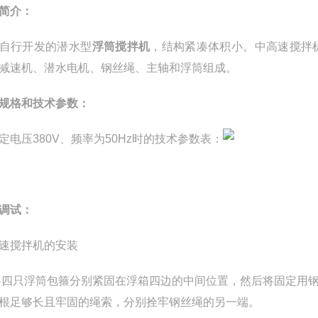
简介：
自行开发的潜水型
浮筒搅拌机
，结构紧凑体积小。中高速搅拌
减速机、潜水电机、钢丝绳、主轴和浮筒组成。
规格和技术参数：
定电压380V、频率为50Hz时的技术参数表：
调试：
速搅拌机的安装
将四只浮筒包箍分别紧固在浮箱四边的中间位置，然后将固定用
根足够长且牢固的绳索，分别拴牢钢丝绳的另一端。