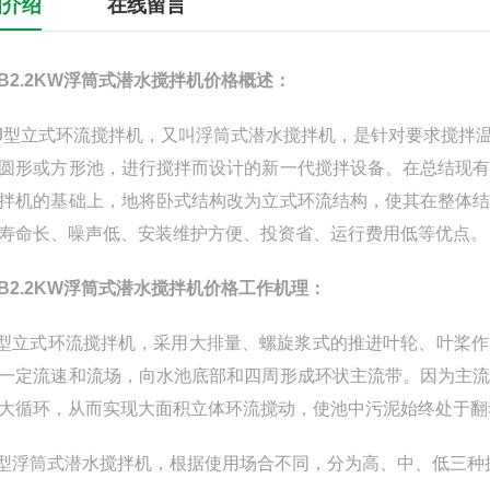
细介绍
在线留言
JB2.2KW浮筒式潜水搅拌机价格
概述：
J型立式环流搅拌机，又叫浮筒式潜水搅拌机，是针对要求搅拌
圆形或方形池，进行搅拌而设计的新一代搅拌设备。在总结现
拌机的基础上，地将卧式结构改为立式环流结构，使其在整体
寿命长、噪声低、安装维护方便、投资省、运行费用低等优点。
JB2.2KW浮筒式潜水搅拌机价格
工作机理：
J型立式环流搅拌机，采用大排量、螺旋浆式的推进叶轮、叶桨
一定流速和流场，向水池底部和四周形成环状主流带。因为主
大循环，从而实现大面积立体环流搅动，使池中污泥始终处于翻
J型浮筒式潜水搅拌机，根据使用场合不同，分为高、中、低三种