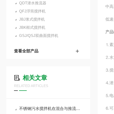
QDT潜水推流器
中高
QFJ浮筒搅拌机
JBJ浆式搅拌机
低速
JBK框式搅拌机
产品
GSJ/QSJ双曲面搅拌机
⒈紊
查看全部产品
⒉水
⒊搅
相关文章
⒋潜
RELATED ARTICLES
⒌电
⒍可
不锈钢污水搅拌机在混合与推流场景的选型逻辑