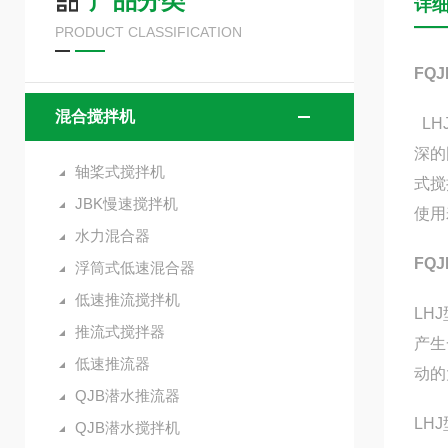
产品分类
详
PRODUCT CLASSIFICATION
FQ
混合搅拌机
LH
深的
轴桨式搅拌机
式搅
JBK慢速搅拌机
使用
水力混合器
FQ
浮筒式低速混合器
低速推流搅拌机
LH
推流式搅拌器
产生
低速推流器
动的
QJB潜水推流器
LH
QJB潜水搅拌机