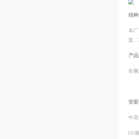
结构
本厂
桨、
产品
在额
安装
中高
⑴.