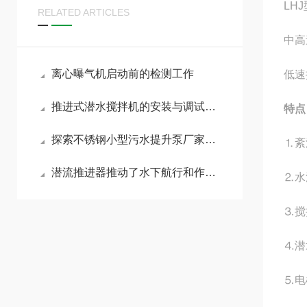
LH
RELATED ARTICLES
中高
离心曝气机启动前的检测工作
低速
推进式潜水搅拌机的安装与调试流程
特点
探索不锈钢小型污水提升泵厂家的品质与创新
⒈紊
潜流推进器推动了水下航行和作业的发展
⒉水
⒊搅
⒋潜
⒌电