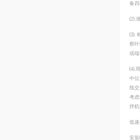
备四
⑵.
⑶.
察叶
或端
⑷.
中位
线交
考虑
拌机
低速
安装