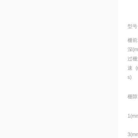
型号
栅前
深(m
过栅
速(
s)
栅隙
1(m
3(m