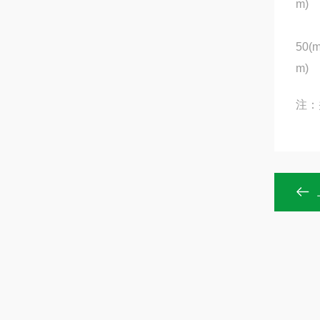
m)
50(
m)
注：