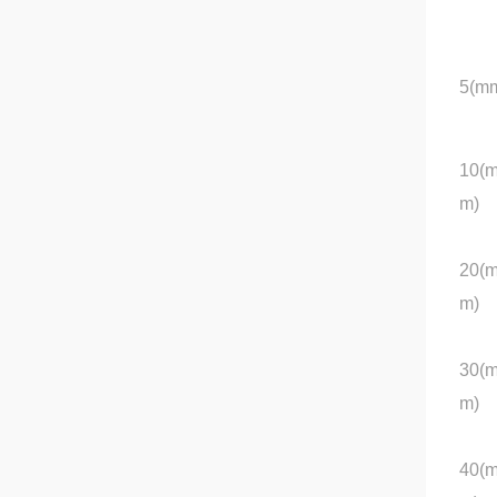
5(m
10(
m)
20(
m)
30(
m)
40(