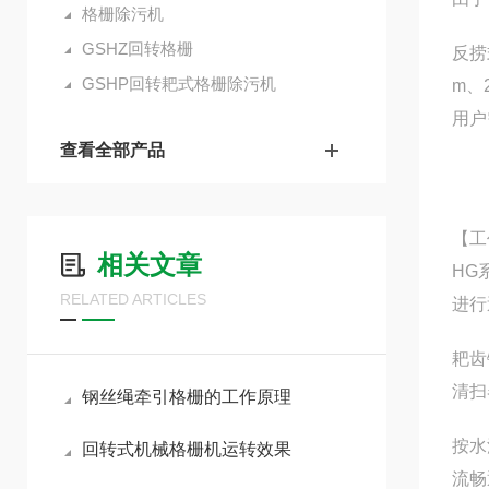
格栅除污机
GSHZ回转格栅
反捞
GSHP回转耙式格栅除污机
m、
用户
查看全部产品
【
工
相关文章
HG
RELATED ARTICLES
进行
耙齿
清扫
钢丝绳牵引格栅的工作原理
按水
回转式机械格栅机运转效果
流畅