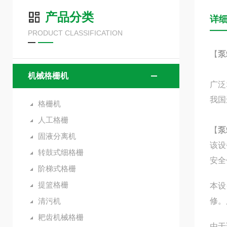
产品分类
详
PRODUCT CLASSIFICATION
【
泵
HG
机械格栅机
广泛
我国
格栅机
人工格栅
【
泵
固液分离机
该设
转鼓式细格栅
安全
阶梯式格栅
提篮格栅
本设
清污机
修。
耙齿机械格栅
由于