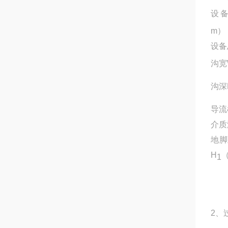
设
m）
设备
沟宽
沟深
导流
介质
地脚
H
1
2、