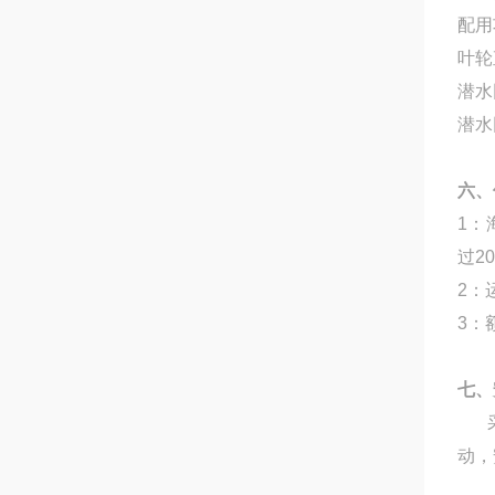
配用
叶轮
潜水
潜水
六、
1：
过2
2：
3：
七、
动，