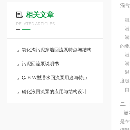
混合
相关文章
潜水
RELATED ARTICLES
潜水
潜水
的要
氧化沟污泥穿墙回流泵特点与结构
潜水
潜水
污泥回流泵说明书
温度
QJB-W型潜水回流泵用途与特点
度极
自动
硝化液回流泵的应用与结构设计
二、
潜
是在