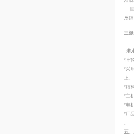
灌溉
回路
反硝
三
混
潜
*叶
*采
上。
*结
*主
*电
*厂
。
五、