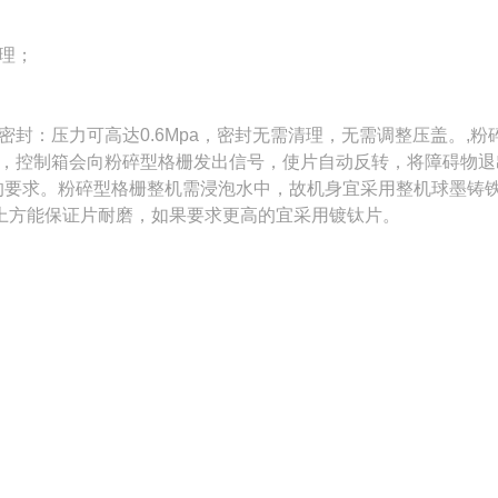
理；
封：压力可高达0.6Mpa，密封无需清理，无需调整压盖。,粉
，控制箱会向粉碎型格栅发出信号，使片自动反转，将障碍物退
的要求。粉碎型格栅整机需浸泡水中，故机身宜采用整机球墨铸
以上方能保证片耐磨，如果要求更高的宜采用镀钛片。