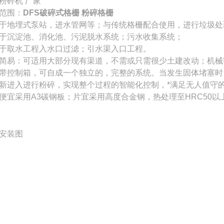
粉碎机 厂家
范围：
DFS破碎式格栅 粉碎格栅
于地埋式泵站，进水管网等；与传统格栅配合使用，进行垃圾处
于沉淀池、消化池、污泥脱水系统；污水收集系统；
于取水工程入水口过滤；引水渠入口工程。
简易：可适用大部分现有渠道，不需或只需很少土建改动；机械密
带控制箱，可自成一个独立的，完整的系统。当发生固体堵塞时
新进入进行粉碎，实现整个过程的智能化控制，*满足无人值守
便宜采用A3碳钢板；片宜采用高度合金钢，热处理至HRC50
安装图