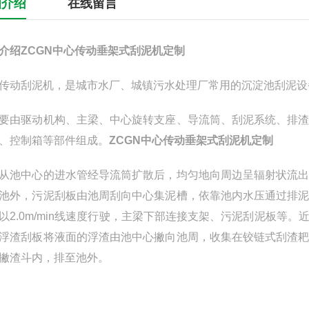
细介绍
在线留言
介绍
ZCGN中心传动垂架式刮泥机定制
传动刮泥机，是城市水厂、城镇污水处理厂常用的沉淀池刮泥设
要由驱动机构、主梁、中心旋转支座、导流筒、刮泥系统、排
、控制箱等部件组成。
ZCGN中心传动垂架式刮泥机定制
从池中心的进水管经导流筒扩散后，均匀地向周边呈辐射状流
池外，污泥刮板由池周刮向中心集泥槽，依靠池内水压通过排
以2.0m/min线速度行驶，主梁下部连接支架、污泥刮泥板
浮渣刮板将液面的浮渣由池中心撇向池周，收集在铰链式刮渣
撇渣斗内，排至池外。