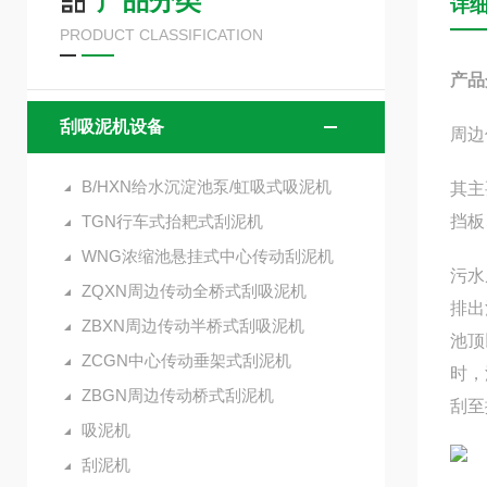
产品分类
详
PRODUCT CLASSIFICATION
产品
刮吸泥机设备
周边
B/HXN给水沉淀池泵/虹吸式吸泥机
其主
TGN行车式抬耙式刮泥机
挡板
WNG浓缩池悬挂式中心传动刮泥机
污水
ZQXN周边传动全桥式刮吸泥机
排出
ZBXN周边传动半桥式刮吸泥机
池顶
ZCGN中心传动垂架式刮泥机
时，
ZBGN周边传动桥式刮泥机
刮至
吸泥机
刮泥机