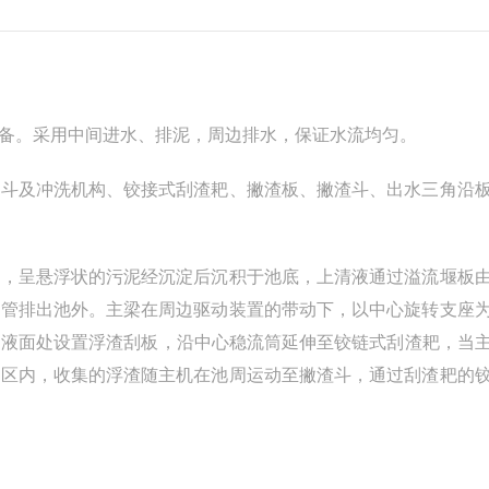
备。采用中间进水、排泥，周边排水，保证水流均匀。
渣斗及冲洗机构、铰接式刮渣耙、撇渣板、撇渣斗、出水三角沿
出，呈悬浮状的污泥经沉淀后沉积于池底，上清液通过溢流堰板
泥管排出池外。主梁在周边驱动装置的带动下，以中心旋转支座
等。近液面处设置浮渣刮板，沿中心稳流筒延伸至铰链式刮渣耙，当
耙区内，收集的浮渣随主机在池周运动至撇渣斗，通过刮渣耙的