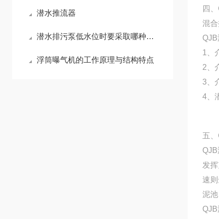
四、
潜水推流器
混合
潜水排污泵低水位时要采取哪种保护措施
QJ
1、
浮筒曝气机的工作原理与结构特点
2、
3、
4、
五、
QJ
发挥
速则
泥池
QJ