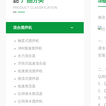
产品分类
详
PRODUCT CLASSIFICATION
南京
混合搅拌机
轴桨式搅拌机
一、
JBK慢速搅拌机
潜水
安装
水力混合器
浮筒式低速混合器
二、
低速推流搅拌机
QJ
推流式搅拌器
1、
低速推流器
2、
QJB潜水推流器
3、
QJB潜水搅拌机
4、