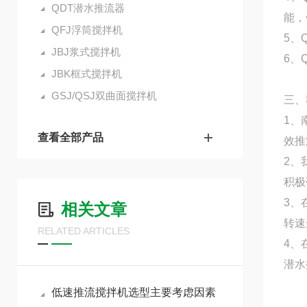
QDT潜水推流器
能，
QFJ浮筒搅拌机
5、
JBJ浆式搅拌机
6、
JBK框式搅拌机
GSJ/QSJ双曲面搅拌机
三、
1、
查看全部产品
效推
2、
积极
3、
相关文章
转速
RELATED ARTICLES
4、
潜水
低速推流搅拌机选型主要考虑因素