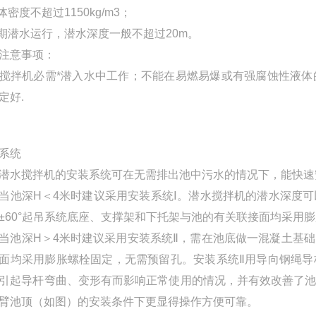
液体密度不超过1150kg/m3；
长期潜水运行，潜水深度一般不超过20m。
注意事项：
搅拌机必需*潜入水中工作；不能在易燃易爆或有强腐蚀性液
定好.
装系统
潜水搅拌机
的安装系统可在无需排出池中污水的情况下，能快
深H＜4米时建议采用安装系统Ⅰ。潜水搅拌机的潜水深度可
±60°起吊系统底座、支撑架和下托架与池的有关联接面均采用
深H＞4米时建议采用安装系统Ⅱ，需在池底做一混凝土基础
面均采用膨胀螺栓固定，无需预留孔。安装系统Ⅱ用导向钢绳
引起导杆弯曲、变形有而影响正常使用的情况，并有效改善了
臂池顶（如图）的安装条件下更显得操作方便可靠。