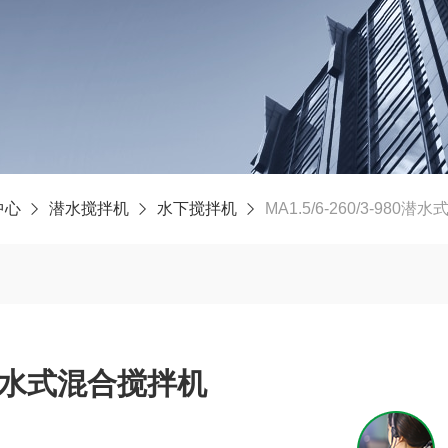
中心
潜水搅拌机
水下搅拌机
MA1.5/6-260/3-980
980潜水式混合搅拌机