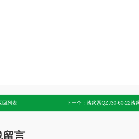
返回列表
下一个：
渣浆泵QZJ30-60-22渣
线留言