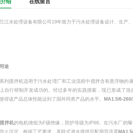
细介绍
在线留言
兰江水处理设备有限公司19年致力于污水处理设备设计、生产
用途
系列搅拌机适用于污水处理厂和工业流程中搅拌含有悬浮物的
上自行研制开发成功的。经过多年的实践摸索，现已形成了混
使得该产品总体性能达到了国外同类产品的水平。
MA1.5/6-2
搅拌机
的电机绕组为F级绝缘，防护等级为IP68。在污水厂
防止沉淀。根据工艺要求，直联式潜水搅拌可配用导流罩
MA1.