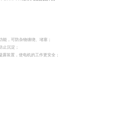
洁功能，可防杂物缠绕、堵塞；
防止沉淀；
机防凝露装置，使电机的工作更安全；