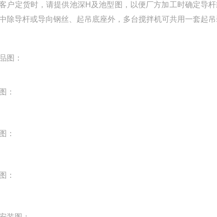
定货时，请提供池深H及池型图，以便厂方加工时确定导杆
中除导杆或导向钢丝、起吊底座外，多台搅拌机可共用一套起
品图：
图：
图：
图：
安装图：