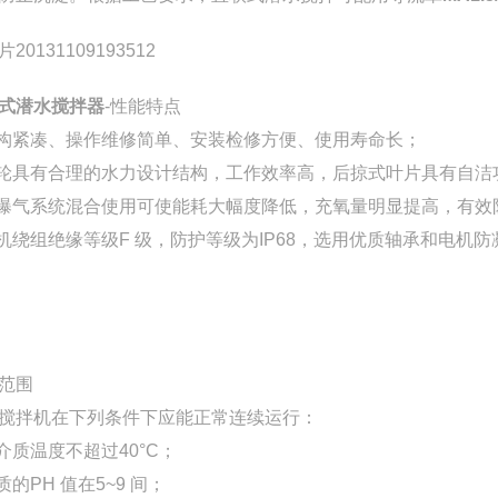
式潜水搅拌器
-性能特点
结构紧凑、操作维修简单、安装检修方便、使用寿命长；
叶轮具有合理的水力设计结构，工作效率高，后掠式叶片具有自
与曝气系统混合使用可使能耗大幅度降低，充氧量明显提高，有效
电机绕组绝缘等级F 级，防护等级为IP68，选用优质轴承和电
范围
搅拌机在下列条件下应能正常连续运行：
高介质温度不超过40°C；
介质的PH 值在5~9 间；