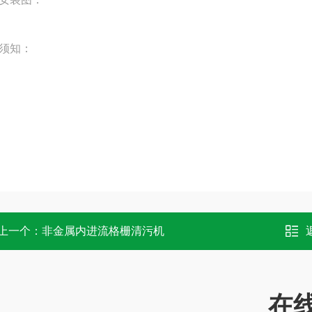
须知：
上一个：
非金属内进流格栅清污机
在