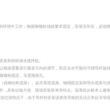
体的环境中工作；钢膨胀螺栓须按要求固定，安装完毕后，必须
速安装和拆卸潜水搅拌机。
以根据需要进行垂直方向的调节，而且在水平面内可绕导杆旋
膨胀螺栓固定，无需预留孔。
（或钢结构底座）。起吊系统底座、钢绳固定架和导向底座与
导杆，具有运输方便、现场安装简单等特点。该系统从根本上避
池深过深情况下，由于导杆的安装误差而导致的无法正常起吊等