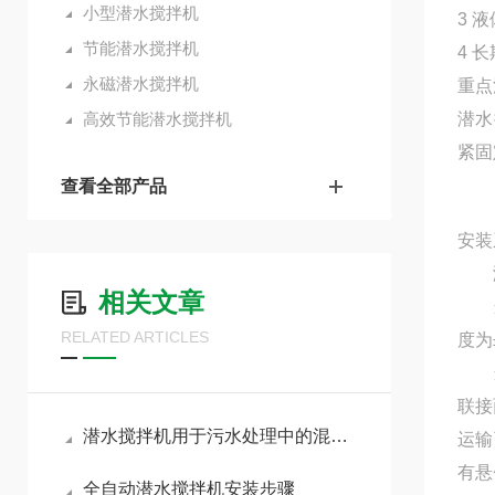
小型潜水搅拌机
3 
节能潜水搅拌机
4 
永磁潜水搅拌机
重点
高效节能潜水搅拌机
潜水
紧固
查看全部产品
安
相关文章
当池
RELATED ARTICLES
度为
当池
联接
潜水搅拌机用于污水处理中的混合、搅拌和环流
运输
有悬
全自动潜水搅拌机安装步骤