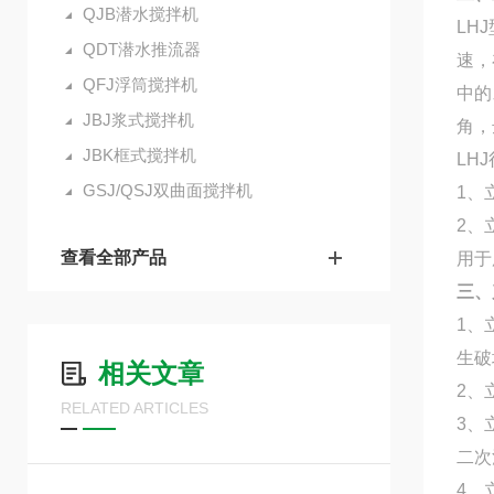
QJB潜水搅拌机
LH
QDT潜水推流器
速，
QFJ浮筒搅拌机
中的
JBJ浆式搅拌机
角，
JBK框式搅拌机
LH
GSJ/QSJ双曲面搅拌机
1、
2、
查看全部产品
用于
三、
1、
生破
相关文章
2、
RELATED ARTICLES
3、
二次
4、