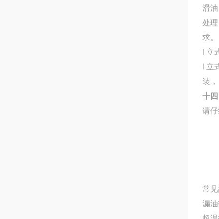
滑油
处理
求。
l 
l 
装，
十四
请仔
常见
漏油
超温