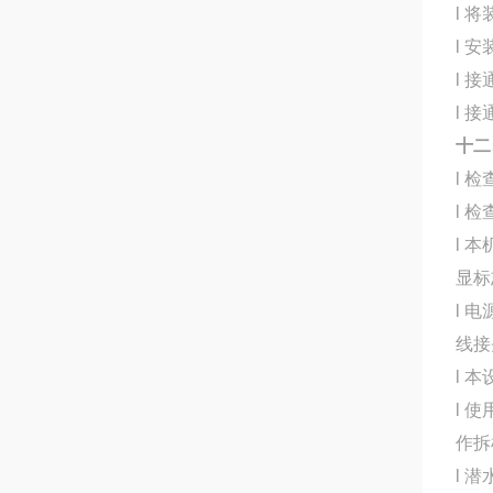
l 
l 
l 
l 
十二
l 
l 
l 
显标
l 
线接
l 
l 
作拆
l 