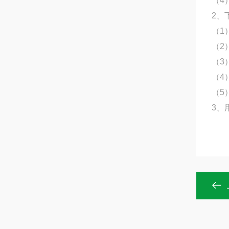
（4
2、
（1
（2
（3
（4
（5
3、