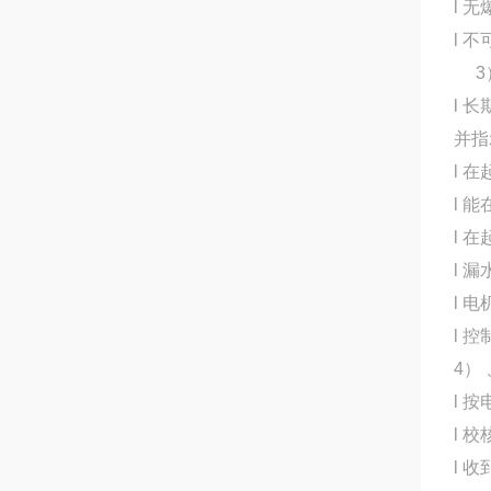
l 
l 
3
l 
并指
l 
l 
l 
l 
l 
l 
4）
l 
l 
l 