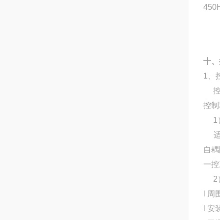
450
十、
1、
控制
控制
1
适用
自耦
一控
2
l 
l 