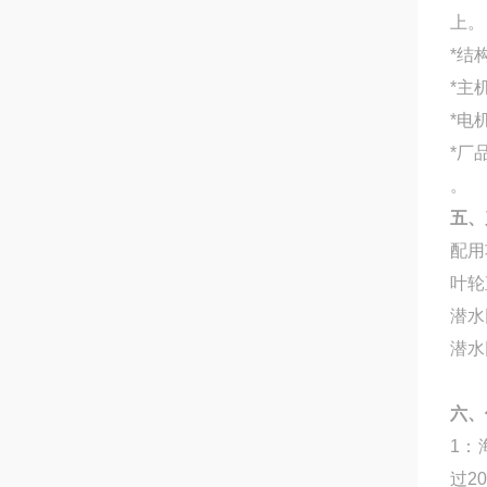
上。
*结
*主
*电
*厂
。
五、
配用
叶轮
潜水
潜水
六、
1：
过2