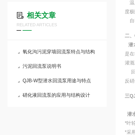
温度
度极
相关文章
自动
RELATED ARTICLES
二、
潜
氧化沟污泥穿墙回流泵特点与结构
是在
灌溉
污泥回流泵说明书
回路
QJB-W型潜水回流泵用途与特点
反硝
硝化液回流泵的应用与结构设计
三
Q
潜
*叶
*采