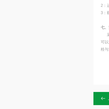
2：
3：
七、
采用
可以
栓与