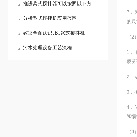
推进桨式搅拌器可以按照以下方面考虑
7．
分析浆式搅拌机应用范围
的尺
教您全面认识JBJ浆式搅拌机
（2
污水处理设备工艺流程
1．
疲劳
2．
3．
4．
和惯
（4