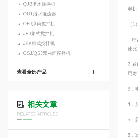
QJB潜水搅拌机
电机
QDT潜水推流器
QFJ浮筒搅拌机
（1
JBJ浆式搅拌机
1.
JBK框式搅拌机
速比
GSJ/QSJ双曲面搅拌机
2.
查看全部产品
用寿
3．
相关文章
4．
RELATED ARTICLES
5．
6．