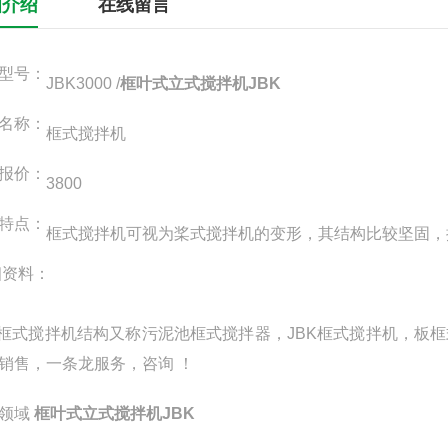
细介绍
在线留言
型号：
JBK3000 /
框叶式立式搅拌机JBK
名称：
框式搅拌机
报价：
3800
特点：
框式搅拌机可视为桨式搅拌机的变形，其结构比较坚固，
细资料：
K框式搅拌机结构又称污泥池框式搅拌器，JBK框式搅拌机，
销售，一条龙服务，咨询 ！
领域
框叶式立式搅拌机JBK