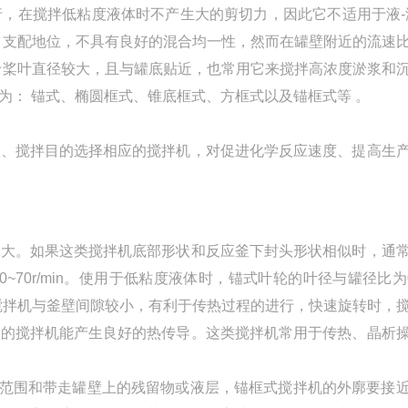
，在搅拌低粘度液体时不产生大的剪切力，因此它不适用于液-
占支配地位，不具有良好的混合均一性，然而在罐壁附近的流速
于桨叶直径较大，且与罐底贴近，也常用它来搅拌高浓度淤浆和
为： 锚式、椭圆框式、锥底框式、方框式以及锚框式等 。
量、搅拌目的选择相应的搅拌机，对促进化学反应速度、提高生
量大。如果这类搅拌机底部形状和反应釜下封头形状相似时，通
~70r/min。使用于低粘度液体时，锚式叶轮的叶径与罐径比为0.
n。框式搅拌机与釜壁间隙较小，有利于传热过程的进行，快速旋转时，
板的搅拌机能产生良好的热传导。这类搅拌机常用于传热、晶析
范围和带走罐壁上的残留物或液层，锚框式搅拌机的外廓要接