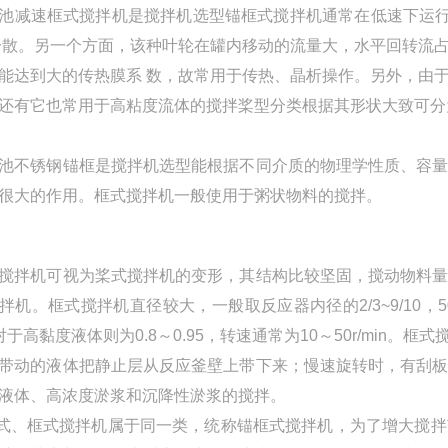
池减速框式搅拌机
是搅拌机选型锚框式搅拌机通常在低速下运行
分散。另一个方面，该种叶轮在罐内移动的流量大，水平回转流
能达到大的传热膜系 数，故常用于传热、晶析操作。另外，由
还有它也常用于高粘度流体的搅拌桨型分类根据其形状大致可分
池不锈钢锚框是搅拌机选型能根据不同介质的物理学性质、容
很大的作用。框式搅拌机一般使用于粥状物料的搅拌。
搅拌机可视为桨式搅拌机的变形，其结构比较坚固，搅动物料
拌机。框式搅拌机直径较大，一般取反应器内径的2/3~9/10，50
对于高黏度液体则为0.8～0.95，转速通常为10～50r/mi
带动的液体把静止层从反应釜壁上带下来；慢速旋转时，有刮
液体、高浓度淤浆和沉降性淤浆的搅拌。
、框式搅拌机属于同一类，统称锚框式搅拌机，为了增大搅拌