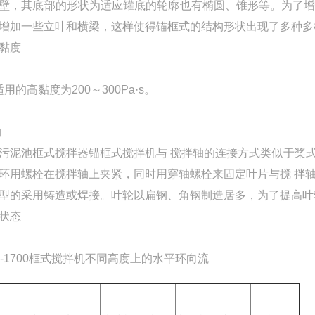
壁，其底部的形状为适应罐底的轮廓也有椭圆、锥形等。为了
增加一些立叶和横梁，这样使得锚框式的结构形状出现了多种多
黏度
适用的高黏度为200～300Pa·s。
构
池框式搅拌器锚框式搅拌机与 搅拌轴的连接方式类似于桨式
环用螺栓在搅拌轴上夹紧，同时用穿轴螺栓来固定叶片与搅 拌
型的采用铸造或焊接。叶轮以扁钢、角钢制造居多，为了提高叶
状态
K-1700框式搅拌机
不同高度上的水平环向流