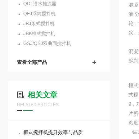
QDT潜水推流器
混凝
QFJ浮筒搅拌机
液 
JBJ浆式搅拌机
轮，
浆。
JBK框式搅拌机
GSJ/QSJ双曲面搅拌机
混凝
起到
查看全部产品
框式
相关文章
式搅
9，
RELATED ARTICLES
片所
粘度
锚式
框式搅拌机提升效率与品质