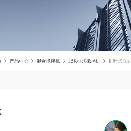
页
产品中心
混合搅拌机
JBK框式搅拌机
框叶式立式
K