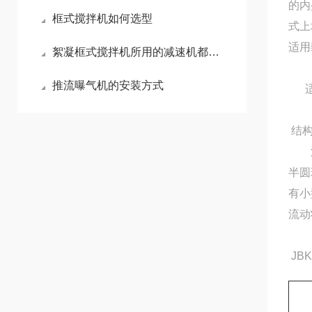
的内
框式搅拌机如何选型
式上
适用
絮凝框式搅拌机所用的减速机都需要考虑哪些因素？
推流曝气机的安装方式
结
污泥
半圆
有小
流动
JB