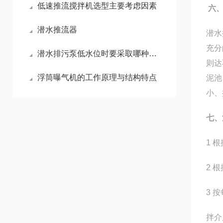
低速推流搅拌机选型主要考虑因素
六
潜水推流器
潜水
充分
潜水排污泵低水位时要采取哪种保护措施
则达
浮筒曝气机的工作原理与结构特点
泥池
小、
七、
1 
2 
3 
拌介