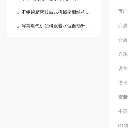
可广
不锈钢精密转鼓式机械格栅结构介绍
介质
浮筒曝气机如何跟着水位自动升降？
介质
介质
设备
潜水
安装
中高
⑴.