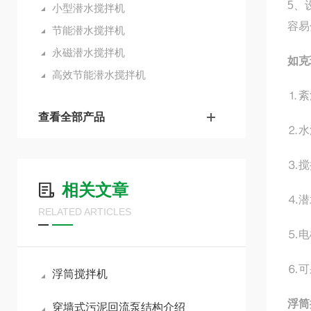
5、
小型潜水搅拌机
容易
节能潜水搅拌机
永磁潜水搅拌机
如克
高效节能潜水搅拌机
⒈紊
查看全部产品
⒉水
⒊搅
相关文章
⒋潜
RELATED ARTICLES
⒌电
⒍可
浮筒搅拌机
浮筒
穿墙式污泥回流泵结构介绍