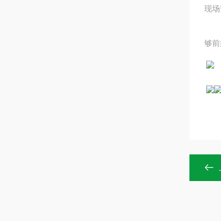
现场
够前