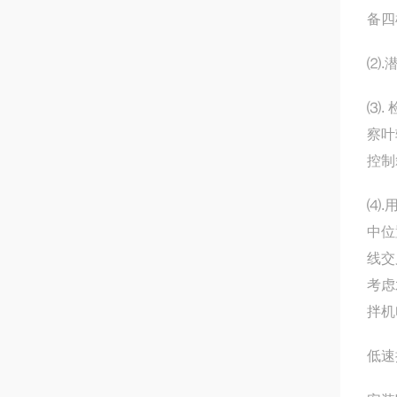
备四
⑵.
⑶.
察叶
控制
⑷.
中位
线交
考虑
拌机
低速