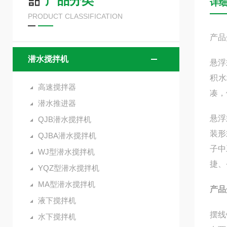
产品分类
详
PRODUCT CLASSIFICATION
产品
潜水搅拌机
悬浮
积水
高速搅拌器
凑，
潜水推进器
悬浮
QJB潜水搅拌机
装形
QJBA潜水搅拌机
子中
WJ型潜水搅拌机
捷
YQZ型潜水搅拌机
MA型潜水搅拌机
产品
液下搅拌机
摆线
水下搅拌机