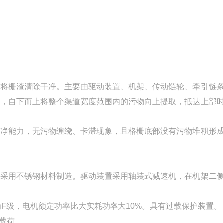
能将栅渣清除干净。主要由驱动装置、机架、传动链轮、牵引链
下，自下而上将整个渠道宽度范围内的污物向上提取，抵达上部
自净能力，无污物缠绕、卡滞现象，且格栅底部没有污物堆积形
均采用不锈钢材料制造。驱动装置采用轴装式减速机，在机架二
等级为F级，电机额定功率比大实耗功率大10%。具有过载保护装置。
载荷。