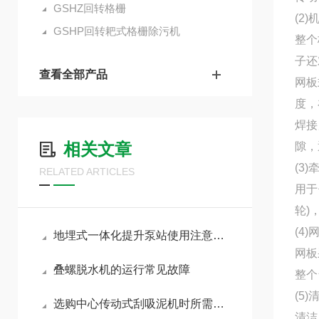
GSHZ回转格栅
(2)
GSHP回转耙式格栅除污机
整个
子还
查看全部产品
网板
度，
焊接
相关文章
隙，
(3
RELATED ARTICLES
用于
轮)
(4)
地埋式一体化提升泵站使用注意事项
网板
叠螺脱水机的运行常见故障
整个
(5)
选购中心传动式刮吸泥机时所需考虑的关键因素
清洁