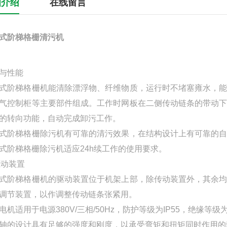
细介绍
在线留言
式阶梯格栅清污机
与性能
式阶梯格栅机能清除漂浮物、纤维物质，运行时不堵塞雍水，
气控制柜等主要部件组成。工作时网板在二侧传动链条的带动
的转向功能，自动完成卸污工作。
式阶梯格栅除污机有可靠的清污效果，在结构设计上有可靠的
式阶梯格栅除污机适应24h续工作的使用要求。
)驱动装置
式阶梯格栅机的驱动装置位于机架上部，除传动装置外，其余
调节装置，以作调整传动链条张紧用。
电机适用于电源380V/三相/50Hz，防护等级为IP55，绝缘
轴的设计具有足够的强度和刚度，以承受弯矩和扭矩同时作用的