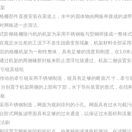
机架
格栅部件直接安装在渠道上，水中的固体物由网板串接成的滤
对网板进一步清洁。
式阶梯格栅除污机的机架为采用不锈钢板与型钢焊接成一整体
在规定水位差的工况下不发生扭曲变形现象，机架材料全部采用
后的格栅机架为一刚性整体，具有足够的强度和刚度，在1.0
通过机架的两侧橡胶封板来防止漂浮垃圾通过。机架二侧设置安
)牵引链及链轮
传动的牵引链采用不锈钢制造，链具有足够的断面尺寸，牵引
，分别置于机架两侧的上部和下部，水下导向装置的形式，在结
网板
采用不锈钢制造，网面为规则排列的小孔。网面具有过水与截污
台阶式网板滤带面具有足够的过水通道，以保证过水面积和流量满
清洁刷
刷设置于网板的回程的起点，由单独的减速电机驱动，在滤网运