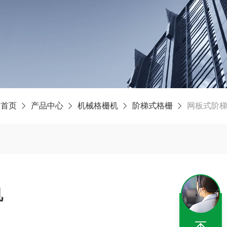
：
首页
产品中心
机械格栅机
阶梯式格栅
网板式阶
机