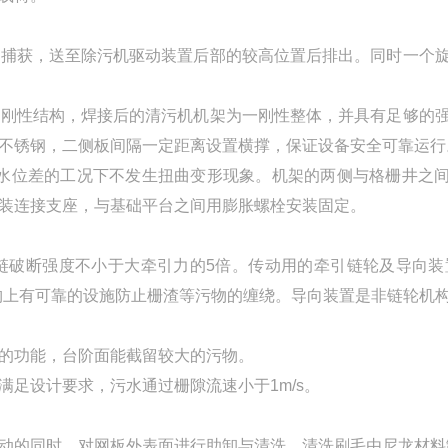
带捕获，送至除污机驱动装置后部的较高位置后排出。同时一个
式刚性结构，焊接后的清污机机架为一刚性整体，并具有足够的
不锈钢，二侧板间隔一定距离设置横撑，保证设备安全可靠运行
米水位差的工况下不发生扭曲变形现象。机架的两侧与格栅井之
装连接支座，与基础平台之间用膨胀螺栓安装固定。
链破断强度不小于大牵引力的5倍。传动用的牵引链轮及导向装
构上有可靠的设施防止栅渣等污物的缠绕。导向装置是非链轮机
的功能，台阶面能截留较大的污物。
足设计要求，污水通过栅隙流速小于1m/s。
动的同时，对网板外表面进行助卸与清洗，清洗刷毛由尼龙材料