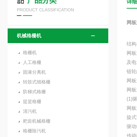
产品分类
详
PRODUCT CLASSIFICATION
网板
机械格栅机
结构
格栅机
网板
人工格栅
及电
链轮
固液分离机
网板
转鼓式细格栅
网板
阶梯式格栅
(1
提篮格栅
网板
清污机
旋式
耙齿机械格栅
驱动
格栅除污机
传动