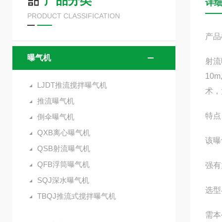
产品分类
详
PRODUCT CLASSIFICATION
产品
曝气机
射流
10
LJDT推流搅拌曝气机
术，
推流曝气机
特
倒伞曝气机
QXB离心曝气机
该曝
QSB射流曝气机
QFB浮筒曝气机
强有
SQJ深水曝气机
选型
TBQJ推流式搅拌曝气机
需本