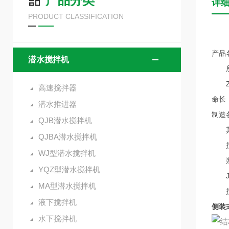
产品分类
详
PRODUCT CLASSIFICATION
产品
潜水搅拌机
所属
ZJ
高速搅拌器
命长
潜水推进器
制造
QJB潜水搅拌机
其中
QJBA潜水搅拌机
搅拌
WJ型潜水搅拌机
浆叶
YQZ型潜水搅拌机
JB
MA型潜水搅拌机
搅拌
液下搅拌机
侧装
水下搅拌机