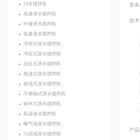
污水搅拌机
竖条
高速潜水搅拌机
技术
中速潜水搅拌机
低速潜水搅拌机
名
浮筒式潜水搅拌机
输
冲压式潜水搅拌机
适
混合式潜水搅拌机
产
推进式潜水搅拌机
结
桨
推流式潜水搅拌机
转
不锈钢式潜水搅拌机
压
铸件式潜水搅拌机
功
高温潜水搅拌机
材
曝气池潜水搅拌机
产品
污泥池潜水搅拌机