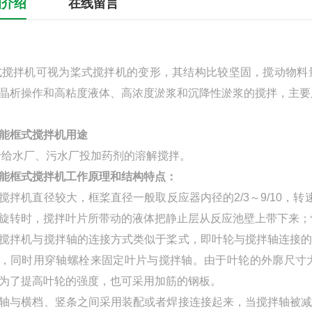
细介绍
在线留言
式搅拌机可视为桨式搅拌机的变形，其结构比较坚固，搅动物料
晶析操作和高粘度液体、高浓度淤浆和沉降性淤浆的搅拌，主要
能框式搅拌机
用途
给水厂、污水厂投加药剂的溶解搅拌。
能框式搅拌机
工作原理和结构特点：
搅拌机直径较大，框桨直径一般取反应器内径的2/3～9/10，转速
旋转时，搅拌叶片所带动的液体把静止层从反应池壁上带下来；
搅拌机与搅拌轴的连接方式类似于桨式，即叶轮与搅拌轴连接
，同时用穿轴螺栓来固定叶片与搅拌轴。由于叶轮的外廓尺寸
为了提高叶轮的强度，也可采用加筋的钢板。
轴与横档、竖条之间采用装配或者焊接连接起来，当搅拌轴被