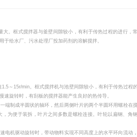
量大。框式搅拌器与釜壁间隙较小，有利于传热过程的进行，
用于给水厂、污水处理厂投加药剂的溶解搅拌。
1.5～15r/min。框式搅拌机与池壁间隙较小，有利于传热过程
慢速旋转时，有刮板的搅拌器能产生良好的热传导。
的一端制成半圆状的轴环，然后两侧叶片的两个半圆环用螺栓在
大，为便于装拆，叶片之间多数是螺栓连接。叶轮以扁钢、角
减速电机驱动旋转时，带动物料实现不同高度上的水平环向流动