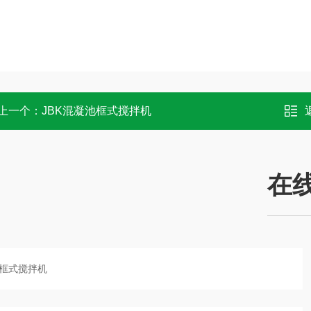
上一个：
JBK混凝池框式搅拌机
在