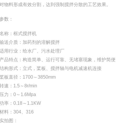
对物料形成有效分割，达到强制搅拌分散的工艺效果。
参数：
称：
框式搅拌机
送介质：
加药剂的溶解搅拌
用行业：
给水厂、污水处理厂
品特点：
构造简单、运行可靠、无堵塞现象，维护简便
构形式：
立式，桨板、搅拌轴与电机减速机连接
板直径：
1700～3850mm
速：
1.5～8r/min
力：
0～1.6Mpa
率：
0.18～1.1KW
料：
304、316
实拍图：