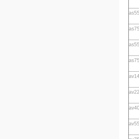
as55
as75
as55
as75
av14
av22
av40
av55