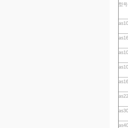
型号
as10
as16
as10
as1
as16
as22
as30
as40