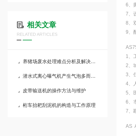
6、
7
8、
相关文章
9、
RELATED ARTICLES
AS
1、
养猪场废水处理难点分析及解决办法
2
3
潜水式离心曝气机产生气泡多而细，溶氧率高
4
皮带输送机的操作方法与维护
5
6
桁车抬耙刮泥机的构造与工作原理
7、
AS