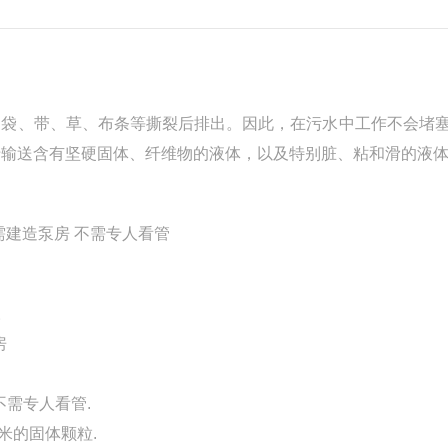
维、袋、带、草、布条等撕裂后排出。因此，在污水中工作不会堵
用于输送含有坚硬固体、纤维物的液体，以及特别脏、粘和滑的液
需建造泵房 不需专人看管
以上。
造泵房
不需专人看管.
0毫米的固体颗粒.