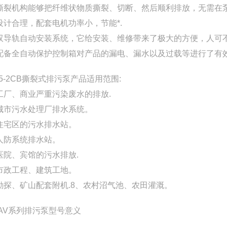
撕裂机构能够把纤维状物质撕裂、切断、然后顺利排放，无
、设计合理，配套电机功率小，节能*.
双导轨自动安装系统，它给安装、维修带来了极大的方便，
配备全自动保护控制箱对产品的漏电、漏水以及过载等进行了有
75-2CB撕裂式排污泵产品适用范围:
工厂、商业严重污染废水的排放.
、城市污水处理厂排水系统。
、住宅区的污水排水站。
、人防系统排水站。
、医院、宾馆的污水排放.
、市政工程、建筑工地。
勘探、矿山配套附机.8、农村沼气池、农田灌溉。
 AV系列排污泵型号意义