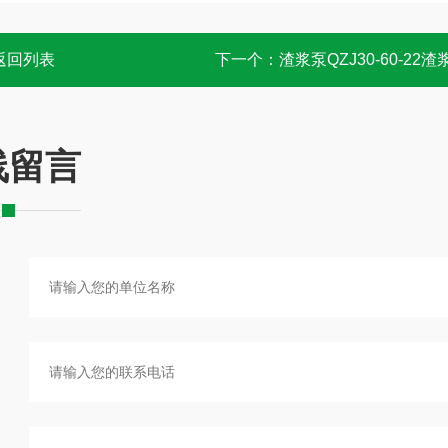
返回列表
下一个：
渣浆泵QZJ30-60-22渣
线留言