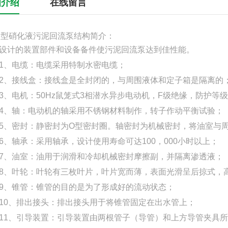
细介绍
在线留言
B型硝化液污泥回流泵结构简介：
设计的装置部件和设备备件使污泥回流泵达到佳性能。
、电缆：电缆采用特制水密电缆；
接线盒：接线盒是全封闭的，与周围液体和定子箱是隔离的
电机：50Hz鼠笼式3相潜水异步电动机，F级绝缘，防护等级I
轴：电动机的轴采用不锈钢材料制作，转子作动平衡试验；
密封：静密封为O型密封圈。轴密封为机械密封，将油室与周
轴承：采用轴承，设计使用寿命可达100，000小时以上；
油室：油用于润滑和冷却机械密封摩擦副，并隔离渗透液；
叶轮：叶轮有三枚叶片，叶片宽而薄，表面光滑呈后掠式，高
、锥管：锥管的目的是为了形成好的流动状态；
、排出接头：排出接头用于将锥管固定在出水管上；
、引导装置：引导装置由两根管子（导管）和上方导管夹具所