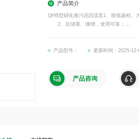
产品简介
QHB型硝化液污泥回流泵1、按低扬程、
2、抗堵塞、缠绕，使用可靠；
3、采用的密封材料，可以安全连续运行
4、结构紧凑，安装维修方便；
5、主机采用冲压成形结构，体积小，
产品型号：
更新时间：2025-12-
6、内设漏电漏水及电机过载保护（报
产品咨询