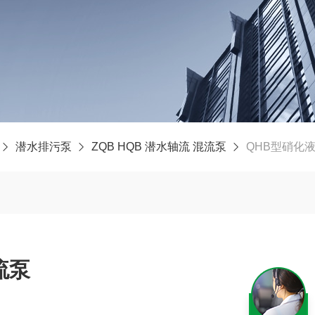
潜水排污泵
ZQB HQB 潜水轴流 混流泵
QHB型硝化
流泵