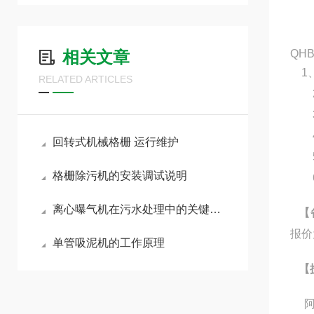
相关文章
QH
1、
RELATED ARTICLES
2
3、
4
回转式机械格栅 运行维护
5、
格栅除污机的安装调试说明
6、
离心曝气机在污水处理中的关键作用与技术优势
【
报价
单管吸泥机的工作原理
【
阿