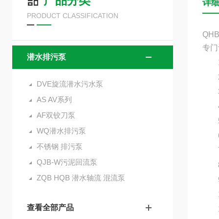
产品分类
详
PRODUCT CLASSIFICATION
QH
专门
潜水排污泵
1
2、
DVE旋流潜水污水泵
3、
AS AV系列
4、
AF双铰刀泵
5、
WQ潜水排污泵
6、
不锈钢 排污泵
7、
QJB-W污泥回流泵
8、
ZQB HQB 潜水轴流 混流泵
9
10
查看全部产品
11