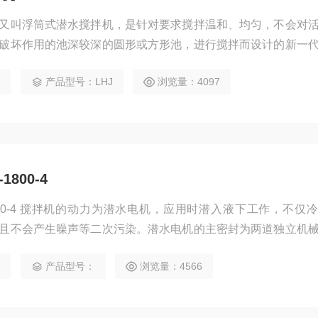
又叫浮筒式潜水搅拌机，是针对要求搅拌温和、均匀，不会对
破坏作用的池深较深的圆形或方形池，进行搅拌而设计的新一
8
产品型号：LHJ
浏览量：4097
800-4
800-4 搅拌机的动力为潜水电机，应用时潜入液下工作，不仅
且不会产生噪声等二次污染。潜水电机的主密封为两道独立机
磨损的合金与碳化硅，所有紧固件均为不锈钢材质。
1
产品型号：
浏览量：4566