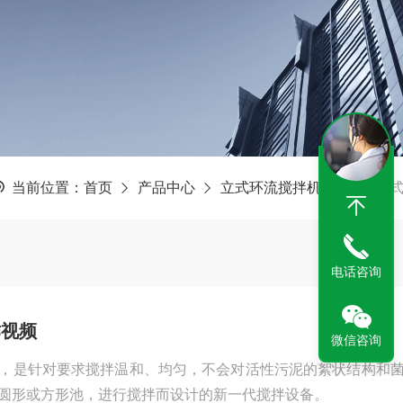
当前位置：
首页
产品中心
立式环流搅拌机
低速立
电话咨询
作视频
微信咨询
，是针对要求搅拌温和、均匀，不会对活性污泥的絮状结构和
圆形或方形池，进行搅拌而设计的新一代搅拌设备。