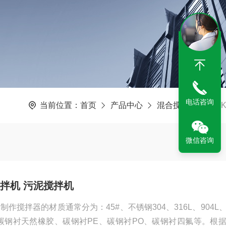
电话咨询
当前位置：
首页
产品中心
混合搅拌机
JB
微信咨询
搅拌机 污泥搅拌机
制作搅拌器的材质通常分为：45#、不锈钢304、316L、904L
4529、碳钢衬天然橡胶、碳钢衬PE、碳钢衬PO、碳钢衬四氟等。根