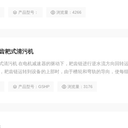
处理负荷的目的。
1
产品型号：
浏览量：4266
环齿耙式清污机
耙式清污机 在电机减速器的驱动下，耙齿链进行逆水流方向回转
，耙齿链运转到设备的上部时，由于槽轮和弯轨的导向，使每
大部分固体靠重力落下
0
产品型号：GSHP
浏览量：3176
果