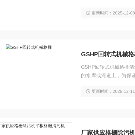
刮落耙中。由于齿耙设计
更新时间：2025-12-0
齿则与其形成包围之势将
GSHP回转式机械格
GSHP回转式机械格栅
的水库或河道上，为保证
机，以便在不停机和不放
更新时间：2025-12-1
厂家供应格栅除污