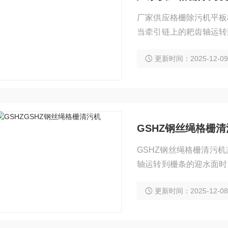
厂家供应格栅除污机平板
当牵引链上的耙齿轴运转
条上所截留的杂物刮落耙
更新时间：2025-12-0
隙中清捞时，另一齿则与
GSHZ钢丝绳格栅
GSHZ钢丝绳格栅清污
轴运转到栅条的迎水面时
刮落耙中。由于齿耙设计
更新时间：2025-12-0
齿则与其形成包围之势将