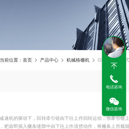
当前位置：
首页
产品中心
机械格栅机
GSHP回转耙
电话咨询
微信咨询
减速机的驱动下，回转牵引链由下往上作回转运动，当牵引链
，耙齿即插入栅条缝隙中由下往上作清捞动作，将栅条上所截