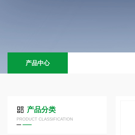
产品中心
产品分类
PRODUCT CLASSIFICATION