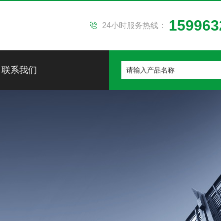
159963
24小时服务热线：
联系我们