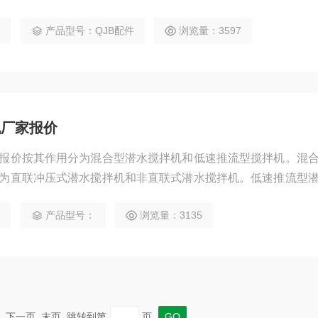
有230mm,260mm,400mm,620mm,本公司生产各种型号潜
1
产品型号：QJB配件
浏览量：3597
罩，叶轮，电缆线，导杆，起吊架等，各种搅拌机配件
机厂家报价
报价按其作用分为混合型潜水搅拌机和低速推流型搅拌机。混
为直联冲压式潜水搅拌机和非直联式潜水搅拌机。低速推流型
0
产品型号：
浏览量：3135
一页 下一页 末页 跳转到第
页