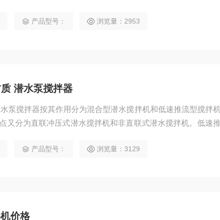
顶（如图）的安装条件下更显得操作方便可靠。
0
产品型号：
浏览量：2953
材质 潜水泵搅拌器
 潜水泵搅拌器按其作用分为混合型潜水搅拌机和低速推流型搅拌
点又分为直联冲压式潜水搅拌机和非直联式潜水搅拌机。低速
搅拌机
0
产品型号：
浏览量：3129
拌机价格